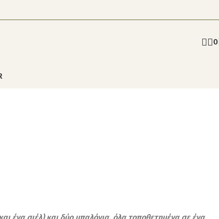
0
R
και ένα σιέλ) και δύο μπαλόνια, όλα τοποθετημένα σε ένα