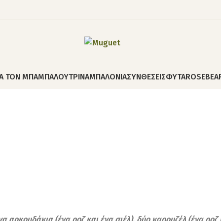
ΙΑ ΤΟΝ ΜΠΑΜΠΑ
ΛΟΥΤΡΙΝΑ
ΜΠΑΛΟΝΙΑ
ΣΥΝΘΕΣΕΙΣ
ΦΥΤΑ
ROSEBEA
 αρκουδάκια (ένα ροζ και ένα σιέλ), δύο καρουζέλ (ένα ροζ 