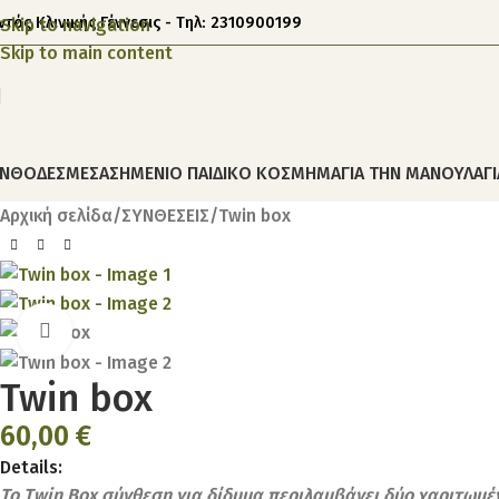
ντός Κλινικής Γέννεσις - Τηλ: 2310900199
Skip to navigation
Skip to main content
ΝΘΟΔΕΣΜΕΣ
ΑΣΗΜΕΝΙΟ ΠΑΙΔΙΚΟ ΚΟΣΜΗΜΑ
ΓΙΑ ΤΗΝ ΜΑΝΟΥΛΑ
Γ
Αρχική σελίδα
ΣΥΝΘΕΣΕΙΣ
Twin box
Click to enlarge
Twin box
60,00
€
Details:
Το Twin Box σύνθεση για δίδυμα περιλαμβάνει δύο χαριτωμένα