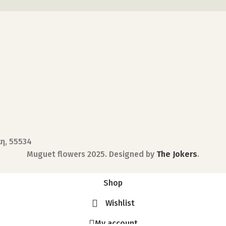
κη, 55534
Muguet flowers
2025. Designed by
The Jokers
.
Shop
Wishlist
My account