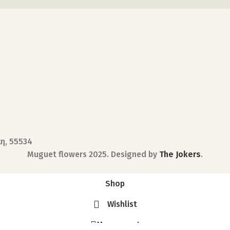
κη, 55534
Muguet flowers
2025. Designed by
The Jokers
.
Shop
Wishlist
My account