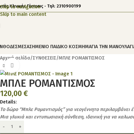
ντός Κλινικής Γέννεσις - Τηλ: 2310900199
Skip to navigation
Skip to main content
ΝΘΟΔΕΣΜΕΣ
ΑΣΗΜΕΝΙΟ ΠΑΙΔΙΚΟ ΚΟΣΜΗΜΑ
ΓΙΑ ΤΗΝ ΜΑΝΟΥΛΑ
Γ
Αρχική σελίδα
ΣΥΝΘΕΣΕΙΣ
ΜΠΛΕ ΡΟΜΑΝΤΙΣΜΟΣ
Click to enlarge
ΜΠΛΕ ΡΟΜΑΝΤΙΣΜΟΣ
120,00
€
Details:
Το δώρο “Μπλε Ρομαντισμός” για νεογέννητο περιλαμβάνει έ
Μια γλυκιά και εντυπωσιακή σύνθεση, ιδανική για να καλωσ