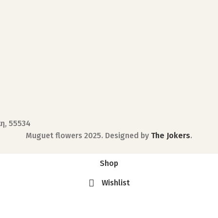
κη, 55534
Muguet flowers
2025. Designed by
The Jokers
.
Shop
Wishlist
My account