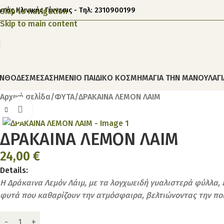
ντός Κλινικής Γέννεσις - Τηλ: 2310900199
Skip to navigation
Skip to main content
ΝΘΟΔΕΣΜΕΣ
ΑΣΗΜΕΝΙΟ ΠΑΙΔΙΚΟ ΚΟΣΜΗΜΑ
ΓΙΑ ΤΗΝ ΜΑΝΟΥΛΑ
Γ
Αρχική σελίδα
ΦΥΤΑ
ΔΡΑΚΑΙΝΑ ΛΕΜΟΝ ΛΑΙΜ
Click to enlarge
ΔΡΑΚΑΙΝΑ ΛΕΜΟΝ ΛΑΙΜ
24,00
€
Details:
Η Δράκαινα Λεμόν Λάιμ, με τα λογχωειδή γυαλιστερά φύλλα, 
φυτά που καθαρίζουν την ατμόσφαιρα, βελτιώνοντας την πο