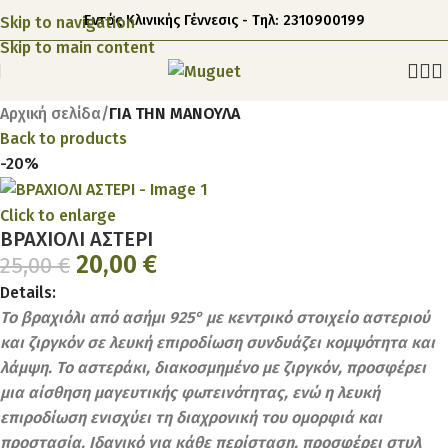
Εντός Κλινικής Γέννεσις - Τηλ: 2310900199
Skip to navigation
Skip to main content
Αρχική σελίδα
ΓΙΑ ΤΗΝ ΜΑΝΟΥΛΑ
Back to products
-20%
Click to enlarge
ΒΡΑΧΙΟΛΙ ΑΣΤΕΡΙ
20,00
€
25,00
€
Details:
Το βραχιόλι από ασήμι 925° με κεντρικό στοιχείο αστεριού
και ζιργκόν σε λευκή επιροδίωση συνδυάζει κομψότητα και
λάμψη. Το αστεράκι, διακοσμημένο με ζιργκόν, προσφέρει
μια αίσθηση μαγευτικής φωτεινότητας, ενώ η λευκή
επιροδίωση ενισχύει τη διαχρονική του ομορφιά και
προστασία. Ιδανικό για κάθε περίσταση, προσφέρει στυλ