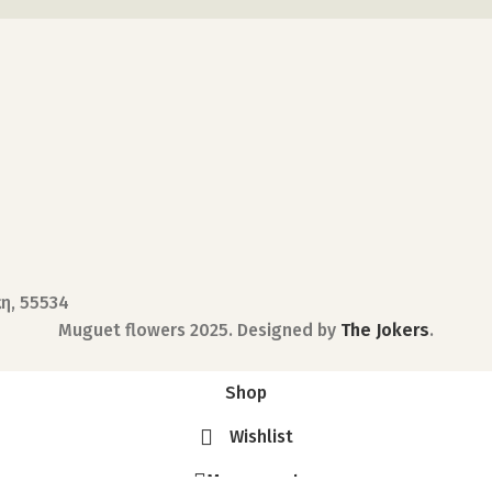
κη, 55534
Muguet flowers
2025. Designed by
The Jokers
.
Shop
Wishlist
My account